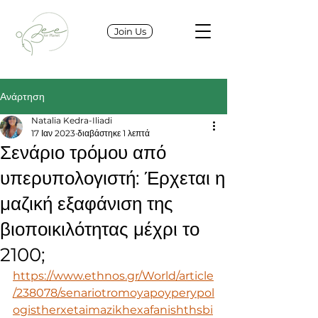
Join Us
Ανάρτηση
Natalia Kedra-Iliadi
17 Ιαν 2023
διαβάστηκε 1 λεπτά
Σενάριο τρόμου από
υπερυπολογιστή: Έρχεται η
μαζική εξαφάνιση της
βιοποικιλότητας μέχρι το
2100;
https://www.ethnos.gr/World/article
/238078/senariotromoyapoyperypol
ogistherxetaimazikhexafanishthsbi